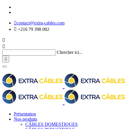

contact@extra-cables.com

+216 79 398 082


Chercher ici...

Présentation
Nos produits
CÂBLES DOMESTIQUES