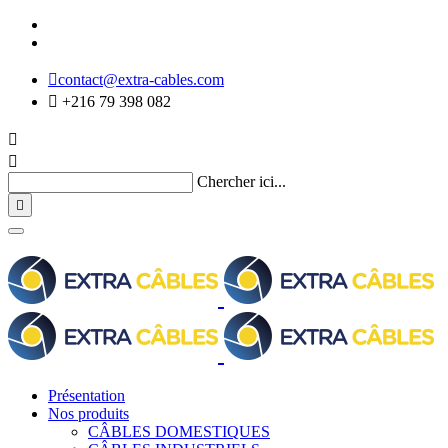

contact@extra-cables.com

+216 79 398 082


Chercher ici...

Présentation
Nos produits
CÂBLES DOMESTIQUES