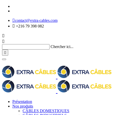

contact@extra-cables.com

+216 79 398 082


Chercher ici...

Présentation
Nos produits
CÂBLES DOMESTIQUES