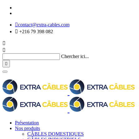

contact@extra-cables.com

+216 79 398 082


Chercher ici...

Présentation
Nos produits
CÂBLES DOMESTIQUES