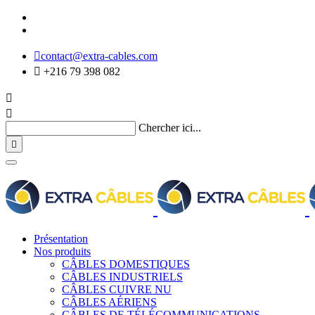

contact@extra-cables.com

+216 79 398 082


Chercher ici...

Présentation
Nos produits
CÂBLES DOMESTIQUES
CÂBLES INDUSTRIELS
CÂBLES CUIVRE NU
CÂBLES AÉRIENS
CÂBLES DE TÉLÉCOMMUNICATIONS