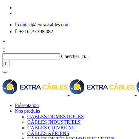

contact@extra-cables.com

+216 79 398 082


Chercher ici...

Présentation
Nos produits
CÂBLES DOMESTIQUES
CÂBLES INDUSTRIELS
CÂBLES CUIVRE NU
CÂBLES AÉRIENS
CÂBLES DE TÉLÉCOMMUNICATIONS