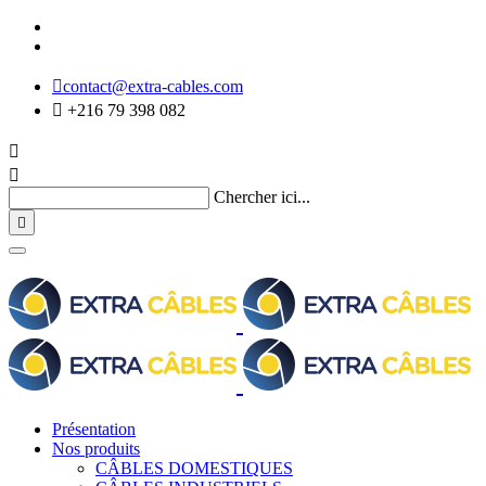

contact@extra-cables.com

+216 79 398 082


Chercher ici...

Présentation
Nos produits
CÂBLES DOMESTIQUES