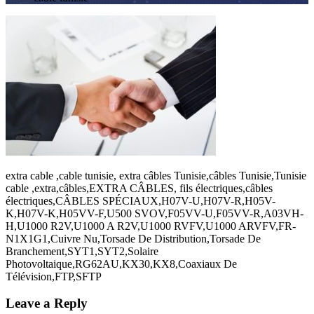
extra cable ,cable tunisie, extra câbles Tunisie,câbles Tunisie,Tunisie
cable ,extra,câbles,EXTRA CÂBLES, fils électriques,câbles
électriques,CÂBLES SPÉCIAUX,H07V-U,H07V-R,H05V-
K,H07V-K,H05VV-F,U500 SVOV,F05VV-U,F05VV-R,A03VH-
H,U1000 R2V,U1000 A R2V,U1000 RVFV,U1000 ARVFV,FR-
N1X1G1,Cuivre Nu,Torsade De Distribution,Torsade De
Branchement,SYT1,SYT2,Solaire
Photovoltaique,RG62AU,KX30,KX8,Coaxiaux De
Télévision,FTP,SFTP
Leave a Reply