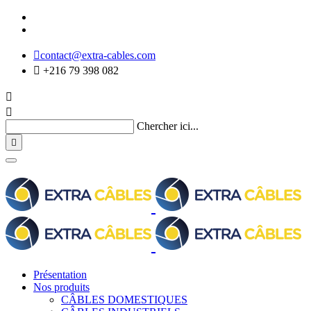

contact@extra-cables.com

+216 79 398 082


Chercher ici...

Présentation
Nos produits
CÂBLES DOMESTIQUES