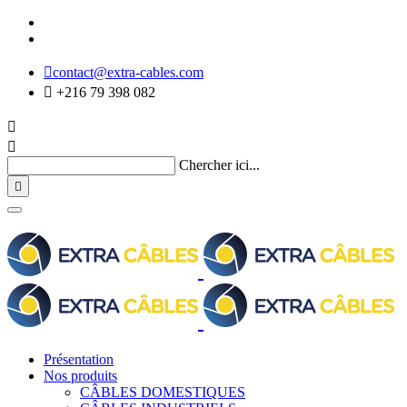

contact@extra-cables.com

+216 79 398 082


Chercher ici...

Présentation
Nos produits
CÂBLES DOMESTIQUES