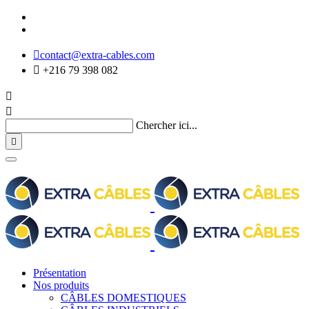

contact@extra-cables.com

+216 79 398 082


Chercher ici...

Présentation
Nos produits
CÂBLES DOMESTIQUES