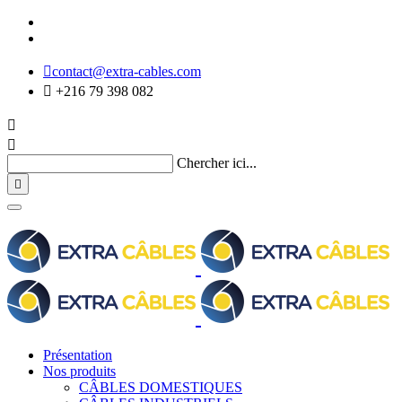

contact@extra-cables.com

+216 79 398 082


Chercher ici...

Présentation
Nos produits
CÂBLES DOMESTIQUES