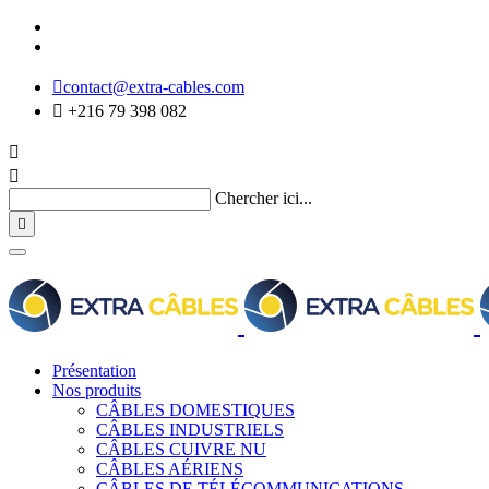

contact@extra-cables.com

+216 79 398 082


Chercher ici...

Présentation
Nos produits
CÂBLES DOMESTIQUES
CÂBLES INDUSTRIELS
CÂBLES CUIVRE NU
CÂBLES AÉRIENS
CÂBLES DE TÉLÉCOMMUNICATIONS