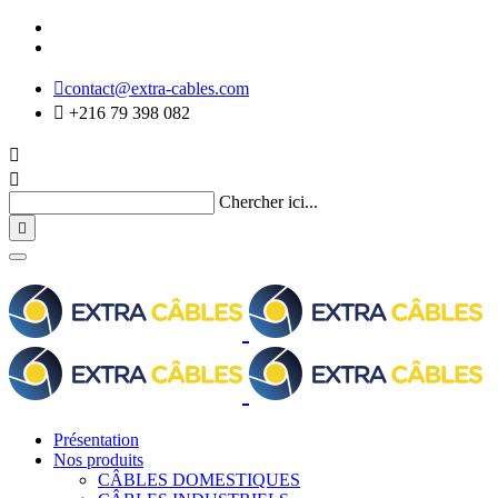

contact@extra-cables.com

+216 79 398 082


Chercher ici...

Présentation
Nos produits
CÂBLES DOMESTIQUES