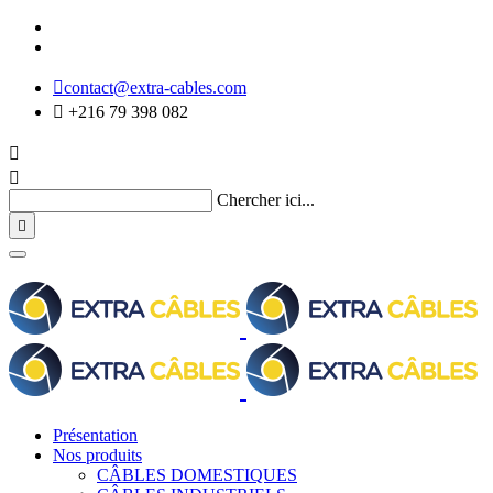

contact@extra-cables.com

+216 79 398 082


Chercher ici...

Présentation
Nos produits
CÂBLES DOMESTIQUES