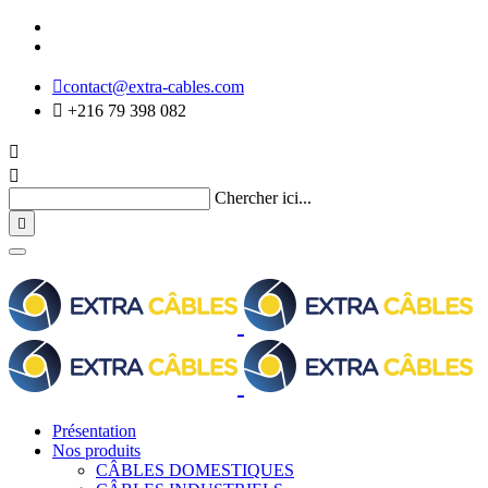

contact@extra-cables.com

+216 79 398 082


Chercher ici...

Présentation
Nos produits
CÂBLES DOMESTIQUES