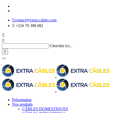

contact@extra-cables.com

+216 79 398 082


Chercher ici...

Présentation
Nos produits
CÂBLES DOMESTIQUES