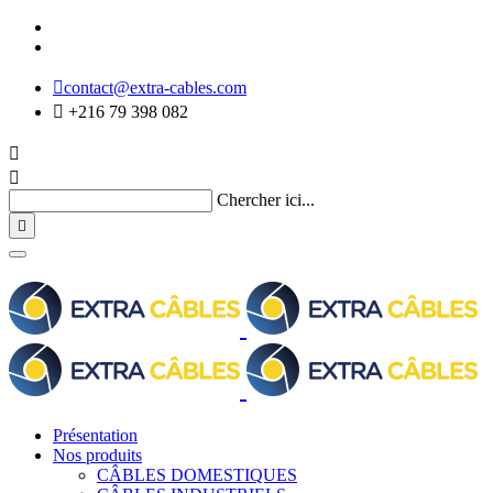

contact@extra-cables.com

+216 79 398 082


Chercher ici...

Présentation
Nos produits
CÂBLES DOMESTIQUES