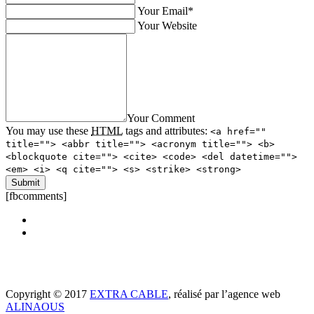
Your Email*
Your Website
Your Comment
You may use these
HTML
tags and attributes:
<a href=""
title=""> <abbr title=""> <acronym title=""> <b>
<blockquote cite=""> <cite> <code> <del datetime="">
<em> <i> <q cite=""> <s> <strike> <strong>
[fbcomments]
Copyright © 2017
EXTRA CABLE
, réalisé par l’agence web
ALINAOUS