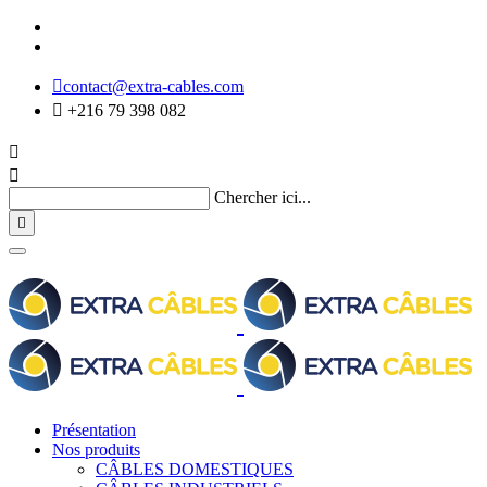

contact@extra-cables.com

+216 79 398 082


Chercher ici...

Présentation
Nos produits
CÂBLES DOMESTIQUES