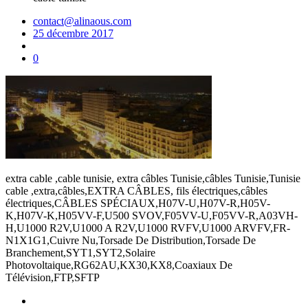
contact@alinaous.com
25 décembre 2017
0
extra cable ,cable tunisie, extra câbles Tunisie,câbles Tunisie,Tunisie
cable ,extra,câbles,EXTRA CÂBLES, fils électriques,câbles
électriques,CÂBLES SPÉCIAUX,H07V-U,H07V-R,H05V-
K,H07V-K,H05VV-F,U500 SVOV,F05VV-U,F05VV-R,A03VH-
H,U1000 R2V,U1000 A R2V,U1000 RVFV,U1000 ARVFV,FR-
N1X1G1,Cuivre Nu,Torsade De Distribution,Torsade De
Branchement,SYT1,SYT2,Solaire
Photovoltaique,RG62AU,KX30,KX8,Coaxiaux De
Télévision,FTP,SFTP