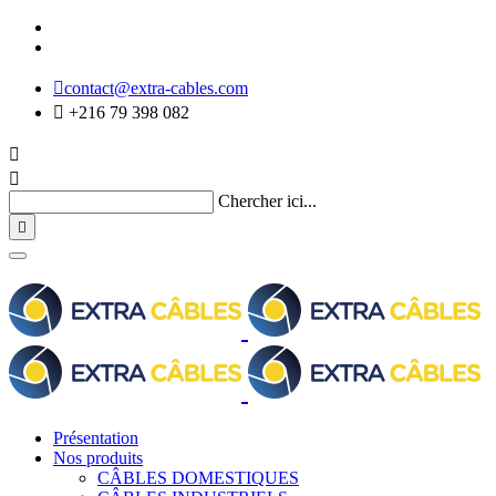

contact@extra-cables.com

+216 79 398 082


Chercher ici...

Présentation
Nos produits
CÂBLES DOMESTIQUES